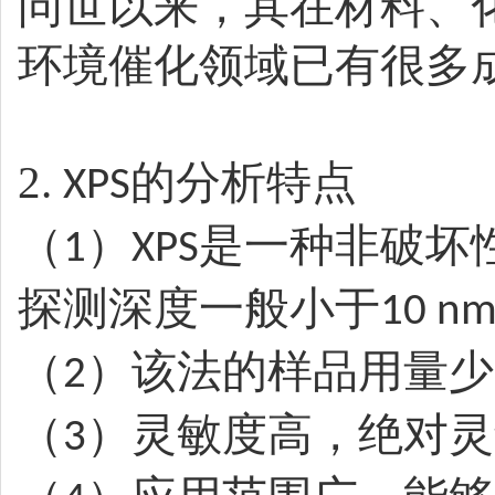
问世以来，其在材料、
环境催化领域已有很多
2.
的分析特点
XPS
（
）
是一种非破坏
1
XPS
探测深度一般小于
10 n
（
）该法的样品用量少
2
（
）灵敏度高，绝对灵
3