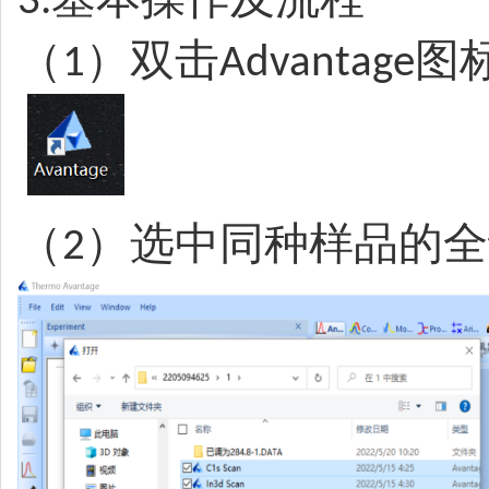
3.
（
）双击
图
1
Advantage
（
）选中同种样品的全
2