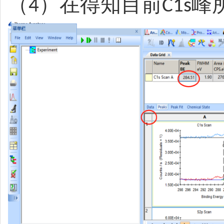
（
）在得知目前
峰
4
C1s