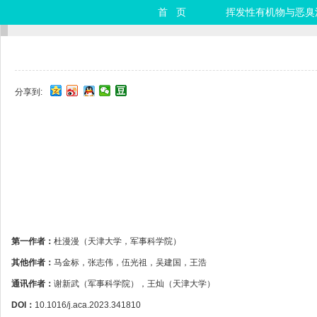
首 页
挥发性有机物与恶臭
分享到:
第一作者：
杜漫漫（天津大学，军事科学院）
其他作者：
马金标，张志伟，伍光祖，吴建国，王浩
通讯作者：
谢新武（军事科学院），王灿（天津大学）
DOI：
10.1016/j.aca.2023.341810