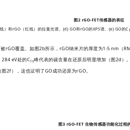
图2 rGO-FET传感器的表征
（黑线）和rGO（红线）的拉曼光谱。
(d) GO和rGO的XPS谱。
(e) GO的C
O覆盖。如图2b所示，rGO纳米片的厚度为1-5 nm（RMS =
84 eV处的C
峰代表的碳含量在还原后明显增加（图2d）。
1s
（图2f），这也证明了GO成功还原为rGO。
图3 rGO-FET 生物传感器功能化过程