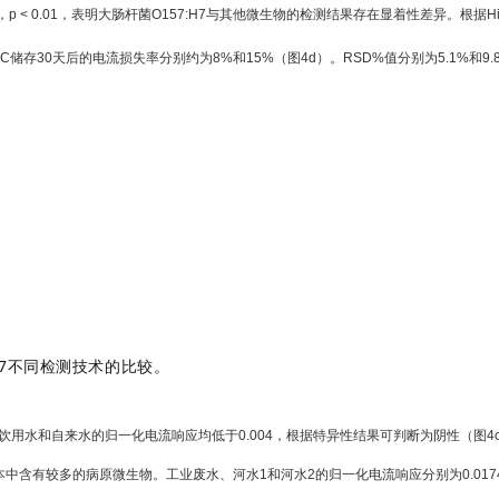
p < 0.01，表明大肠杆菌O157:H7与其他微生物的检测结果存在显着性差异。根据H
4°C储存30天后的电流损失率分别约为8%和15%（图4d）。RSD%值分别为5.1%
:H7不同检测技术的比较。
饮用水和自来水的归一化电流响应均低于0.004，根据特异性结果可判断为阴性（图
样本中含有较多的病原微生物。工业废水、河水1和河水2的归一化电流响应分别为0.0174±0.00