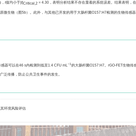
验，
t
值均小于|
t
|
= 4.30，表明分析结果不存在显着的系统误差。结果表明，
Critical,2
原微生物（图5b）。此外，与其他已开发的用于大肠杆菌O157:H7检测的生物传感器
−1
器可以在46 s内检测到低至1.4 CFU mL
的大肠杆菌O157:H7。rGO-FE
的广泛传播，防止公共卫生事件的发生。
及其环境风险评估