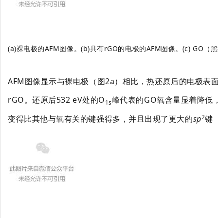
(a)裸电极的AFM图像。
(b)具有rGO的电极的AFM图像。
(c) GO
AFM图像显示与裸电极（图2a）相比，热还原后的电极表面被rG
rGO。还原后532 eV处的O
峰代表的GO氧含量显着降低，2
1s
2
变得比其他与氧有关的键强得多，并且出现了更大的
sp
键