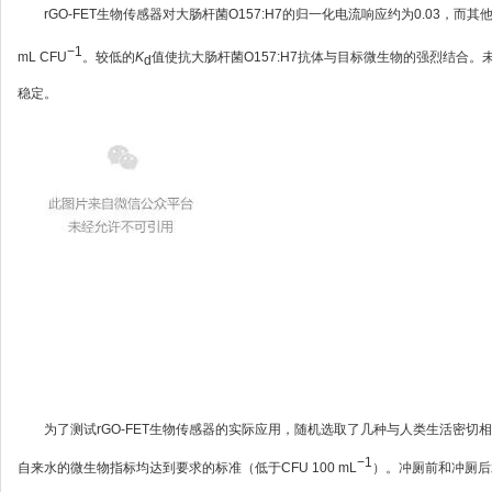
rGO-FET生物传感器对大肠杆菌O157:H7的归一化电流响应约为0.03，而
−1
mL CFU
。较低的
K
值使抗大肠杆菌O157:H7抗体与目标微生物的强烈结合。未修
d
稳定。
为了测试rGO-FET生物传感器的实际应用，随机选取了几种与人类生活密
−1
自来水的微生物指标均达到要求的标准（低于CFU 100 mL
）。冲厕前和冲厕后水样