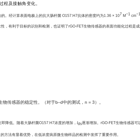
能化过程及接触角变化。
7
−1
−
经计算表面电极上的抗大肠杆菌 O157:H7抗体的密度约为1.36 × 10
M
cm
性，有利于目标的识别和检测，也证明了rGO-FET生物传感器的表面功能化过程是
FET生物传感器的稳定性。（对于b–d中的测试，n = 3）
。
立即降低。随着大肠杆菌O157:H7浓度的增加，
I
逐渐增加。rGO-FET生物传感器可以在
ds
前报道的方法有显着优势，在低浓度病原微生物样品的检测中发挥了重要作用。