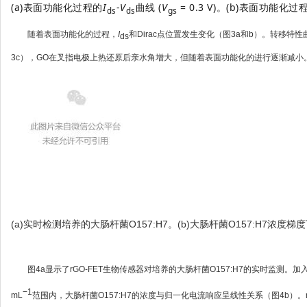
(a)表面功能化过程的
I
-
V
曲线 (
V
= 0.3 V)。
(b)表面功能化过
gs
ds
ds
随着表面功能化的过程，
I
和Dirac点位置发生变化（图3a和b）。转移特性
ds
3c），GO在叉指电极上热还原后亲水角增大，但随着表面功能化的进行逐渐减小。
(a)实时检测培养的大肠杆菌O157:H7。
(b)大肠杆菌O157:H7浓度
图4a显示了rGO-FET生物传感器对培养的大肠杆菌O157:H7的实时监测。加入
−1
mL
范围内，大肠杆菌O157:H7的浓度与归一化电流响应呈线性关系（图4b）。rGO