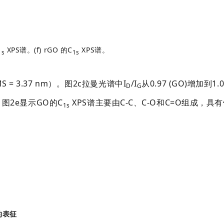
XPS谱。
(f) rGO 的C
XPS谱。
1s
1s
 3.37 nm）。图2c拉曼光谱中I
/I
从0.97 (GO)增加到1
D
G
图2e显示GO的C
XPS谱主要由C-C、C-O和C=O组成，具
1s
的表征