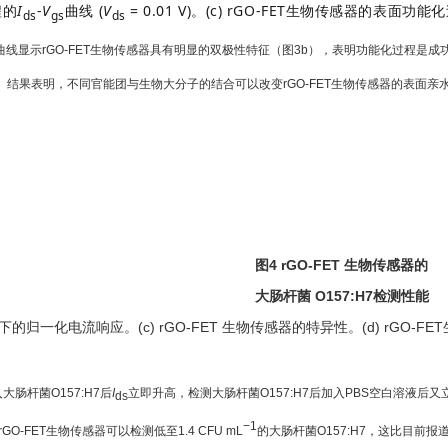
程的
I
-
V
曲线 (
V
= 0.01 V)。
(c) rGO-FET生物传感器的表面功
ds
gs
ds
曲线显示rGO-FET生物传感器具有明显的双极性特征（图3b），表明功能化过程是成功的。
结果表明，不同官能团与生物大分子的结合可以改变rGO-FET生物传感器的表面亲水
图4 rGO-FET 生物传感器的
大肠杆菌 O157:H7检测性能
梯度下的归一化电流响应。
(c) rGO-FET 生物传感器的特异性。
(d) rGO-
大肠杆菌O157:H7后
I
立即升高，检测大肠杆菌O157:H7后加入PBS空白溶液后又
ds
−1
-FET生物传感器可以检测低至1.4 CFU mL
的大肠杆菌O157:H7，这比目