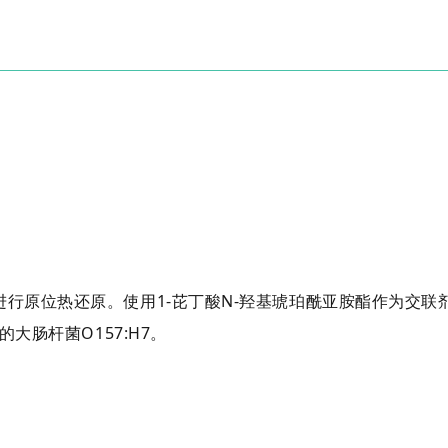
。
行原位热还原。使用1-芘丁酸N-羟基琥珀酰亚胺酯作为交联剂
大肠杆菌O157:H7。