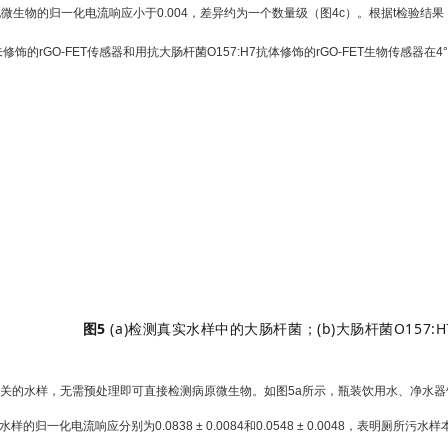
其他微生物的归一化电流响应小于0.004，差异约为一个数量级（图4c）。根据t检验结果，
饰的rGO-FET传感器和用抗大肠杆菌O157:H7抗体修饰的rGO-FET生物传感器在
图5
(a)检测真实水样中的大肠杆菌；
(b)大肠杆菌O157
切相关的水样，无需预处理即可直接检测病原微生物。如图5a所示，瓶装饮用水、净水器
的归一化电流响应分别为0.0838 ± 0.0084和0.0548 ± 0.0048，表明厕所污水