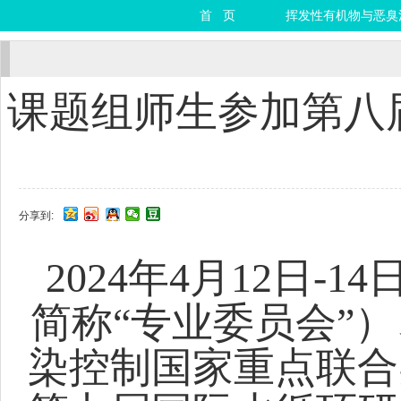
首 页
挥发性有机物与恶臭
课题组师生参加第八
分享到:
202
4
年
4
月
1
2
日
-1
4
简称“专业委员会”
染控制国家重点联合